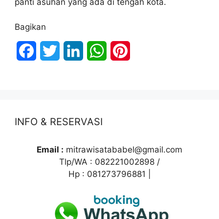
panti asuhan yang ada di tengah kota.
Bagikan
F
T
L
W
P
a
w
i
h
i
c
i
n
a
n
e
t
k
t
t
INFO & RESERVASI
b
t
e
s
e
o
e
d
A
r
Email :
mitrawisatababel@gmail.com
Tlp/WA : 082221002898 /
o
r
I
p
e
Hp : 081273796881 |
k
n
p
s
t