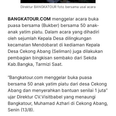
Direktur BANGKATOUR foto bersama usai acara
BANGKATOUR.COM
menggelar acara buka
puasa bersama (Bukber) bersama 50 anak-
anak yatim piatu. Dalam acara yang dihadiri
oleh sejumlah Kepala Desa dilingkungan
kecamatan Mendobarat di kediaman Kepala
Desa Cekong Abang (Seliman) juga dilakukan
pembagian bingkisan sembako dari Sekda
Kab.Bangka, Tarmizi Saat.
“Bangkatour.com menggelar buka puasa
bersama 50 anak yatim piatu dari desa Cekong
Abang dan menyerahkan bantuan senilai 1 juta”
ujar Direktur CV.Visitbabel yang menaungi
Bangkatour, Muhamad Azhari di Cekong Abang,
Senin (13/8).