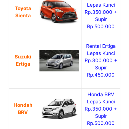
Lepas Kunci
Toyota
Rp.350.000 +
Sienta
Supir
Rp.500.000
Rental Ertiga
Lepas Kunci
Suzuki
Rp.300.000 +
Ertiga
Supir
Rp.450.000
Honda BRV
Lepas Kunci
Hondah
Rp.350.000 +
BRV
Supir
Rp.500.000