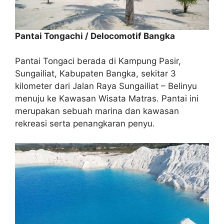
Pantai Tongachi / Delocomotif Bangka
Pantai Tongaci berada di Kampung Pasir,
Sungailiat, Kabupaten Bangka, sekitar 3
kilometer dari Jalan Raya Sungailiat – Belinyu
menuju ke Kawasan Wisata Matras. Pantai ini
merupakan sebuah marina dan kawasan
rekreasi serta penangkaran penyu.