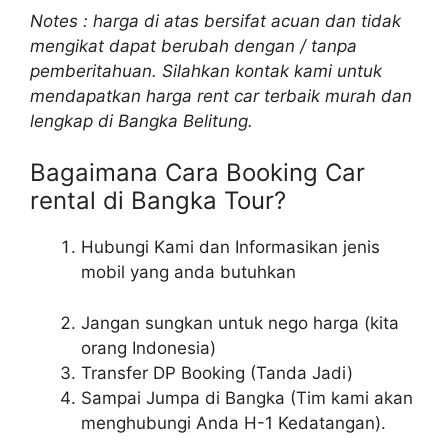
Notes : harga di atas bersifat acuan dan tidak
mengikat dapat berubah dengan / tanpa
pemberitahuan. Silahkan kontak kami untuk
mendapatkan harga rent car terbaik murah dan
lengkap di Bangka Belitung.
Bagaimana Cara Booking Car
rental di Bangka Tour?
Hubungi Kami dan Informasikan jenis
mobil yang anda butuhkan
Jangan sungkan untuk nego harga (kita
orang Indonesia)
Transfer DP Booking (Tanda Jadi)
Sampai Jumpa di Bangka (Tim kami akan
menghubungi Anda H-1 Kedatangan).