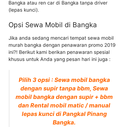
Bangka atau ren car di Bangka tanpa driver
(lepas kunci).
Opsi Sewa Mobil di Bangka
Jika anda sedang mencari tempat sewa mobil
murah bangka dengan penawaran promo 2019
ini?! Berikut kami berikan penawaran spesial
khusus untuk Anda yang pesan hari ini juga :
Pilih 3 opsi : Sewa mobil bangka
dengan supir tanpa bbm, Sewa
mobil bangka dengan supir + bbm
dan Rental mobil matic / manual
lepas kunci di Pangkal Pinang
Bangka.