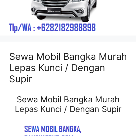
Sewa Mobil Bangka Murah
Lepas Kunci / Dengan
Supir
Sewa Mobil Bangka Murah
Lepas Kunci / Dengan Supir