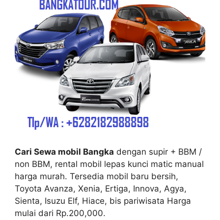
Cari Sewa mobil Bangka
dengan supir + BBM /
non BBM, rental mobil lepas kunci matic manual
harga murah. Tersedia mobil baru bersih,
Toyota Avanza, Xenia, Ertiga, Innova, Agya,
Sienta, Isuzu Elf, Hiace, bis pariwisata Harga
mulai dari Rp.200,000.