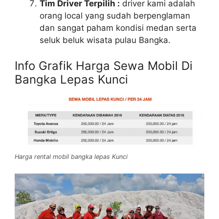
Tim Driver Terpilih :
driver kami adalah
orang local yang sudah berpenglaman
dan sangat paham kondisi medan serta
seluk beluk wisata pulau Bangka.
Info Grafik Harga Sewa Mobil Di
Bangka Lepas Kunci
Harga rental mobil bangka lepas Kunci