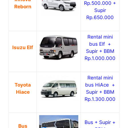
Rp.500.000 +
Reborn
Supir
Rp.650.000
Rental mini
bus Elf +
Isuzu Elf
Supir + BBM
Rp.1.000.000
Rental mini
Toyota
bus HiAce +
Hiace
Supir + BBM
Rp.1.300.000
Bus + Supir +
Bus