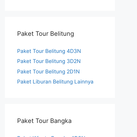
a
n
o
c
s
u
e
t
T
Paket Tour Belitung
b
a
u
o
g
b
Paket Tour Belitung 4D3N
Paket Tour Belitung 3D2N
o
r
e
Paket Tour Belitung 2D1N
k
a
C
Paket Liburan Belitung Lainnya
m
h
a
n
Paket Tour Bangka
n
e