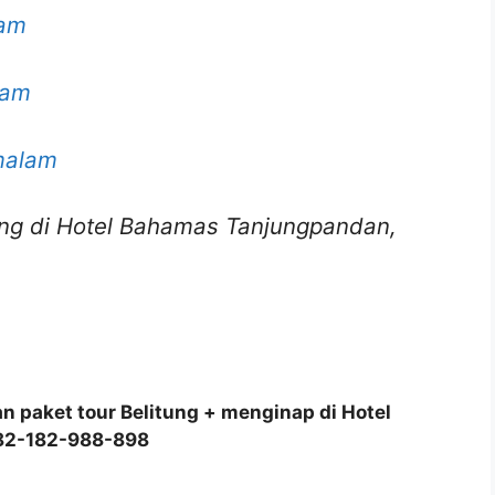
lam
lam
 malam
ting di Hotel Bahamas Tanjungpandan,
an paket tour Belitung + menginap di Hotel
082-182-988-898