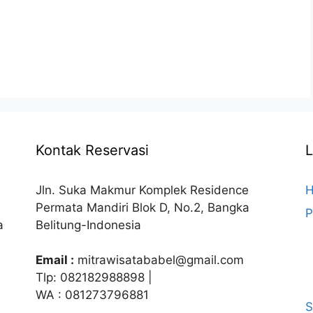
Kontak Reservasi
Jln. Suka Makmur Komplek Residence
Permata Mandiri Blok D, No.2, Bangka
P
a
Belitung-Indonesia
Email :
mitrawisatababel@gmail.com
Tlp: 082182988898 |
WA : 081273796881
S