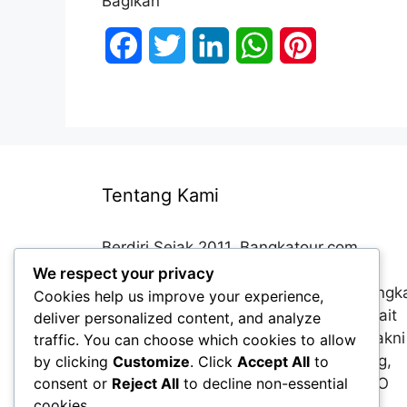
Bagikan
F
T
L
W
P
a
w
i
h
i
c
i
n
a
n
e
t
k
t
t
b
t
e
s
e
Tentang Kami
o
e
d
A
r
Berdiri Sejak 2011, Bangkatour.com
o
r
I
p
e
merupakan salah satu pionir agent
We respect your privacy
perjalanan wisata online terbaik di Bangk
Cookies help us improve your experience,
k
n
p
s
Belitung. Produk yang disediakan terkait
deliver personalized content, and analyze
t
terkait dengan travel dan transport, yakni
traffic. You can choose which cookies to allow
paket paket liburan ke Bangka Belitung,
by clicking
Customize
. Click
Accept All
to
Sewa Mobil & Jasa Event Organzer (EO
consent or
Reject All
to decline non-essential
cookies.
Wisata)