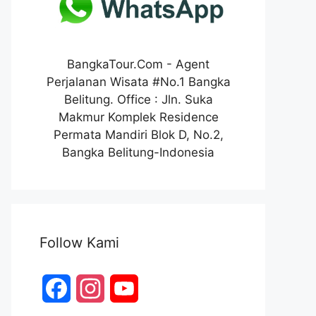
BangkaTour.Com - Agent
Perjalanan Wisata #No.1 Bangka
Belitung. Office : Jln. Suka
Makmur Komplek Residence
Permata Mandiri Blok D, No.2,
Bangka Belitung-Indonesia
Follow Kami
F
I
Y