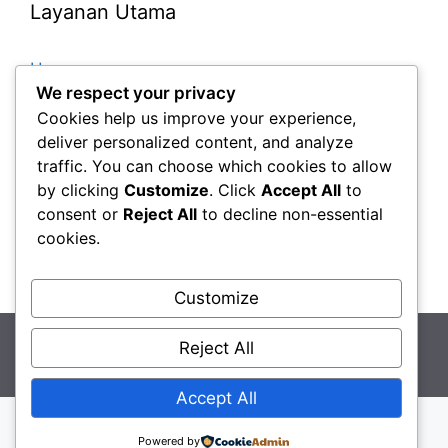
Layanan Utama
Home
We respect your privacy
Paket Tour
Cookies help us improve your experience,
Paket Tour Belitung
deliver personalized content, and analyze
traffic. You can choose which cookies to allow
Paket Tour Bangka
by clicking
Customize
. Click
Accept All
to
Tour Bangka + Belitung
consent or
Reject All
to decline non-essential
Sewa Mobil
cookies.
Kontak
Customize
© 2026 Paket Tour Wisata Belitung - Paket Tour
Reject All
Bangka Belitung
• Dibangun dengan
GeneratePress
Accept All
Powered by