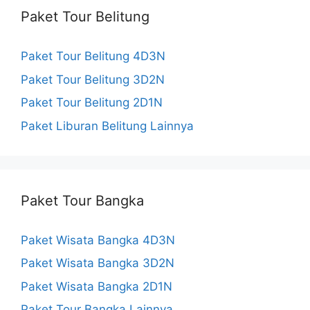
e
t
T
Paket Tour Belitung
b
a
u
Paket Tour Belitung 4D3N
o
g
b
Paket Tour Belitung 3D2N
o
r
e
Paket Tour Belitung 2D1N
k
a
C
Paket Liburan Belitung Lainnya
m
h
a
Paket Tour Bangka
n
n
Paket Wisata Bangka 4D3N
e
Paket Wisata Bangka 3D2N
Paket Wisata Bangka 2D1N
l
Paket Tour Bangka Lainnya