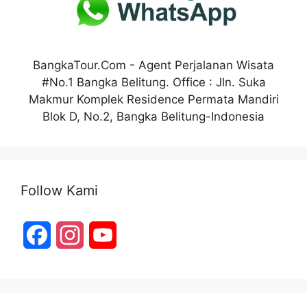
t
BangkaTour.Com - Agent Perjalanan Wisata
#No.1 Bangka Belitung. Office : Jln. Suka
Makmur Komplek Residence Permata Mandiri
Blok D, No.2, Bangka Belitung-Indonesia
Follow Kami
F
I
Y
a
n
o
c
s
u