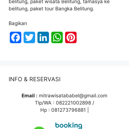
belitung, paket wisata Belitung, tamasya ke
belitung, paket tour Bangka Belitung.
Bagikan
F
T
L
W
P
a
w
i
h
i
c
i
n
a
n
e
t
k
t
t
INFO & RESERVASI
b
t
e
s
e
o
e
d
A
r
Email :
mitrawisatababel@gmail.com
Tlp/WA : 082221002898 /
o
r
I
p
e
Hp : 081273796881 |
k
n
p
s