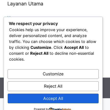
Layanan Utama
Home
We respect your privacy
Paket Tour
Cookies help us improve your experience,
Paket Tour Belitung
deliver personalized content, and analyze
traffic. You can choose which cookies to allow
Paket Tour Bangka
by clicking
Customize
. Click
Accept All
to
Tour Bangka + Belitung
consent or
Reject All
to decline non-essential
Sewa Mobil
cookies.
Kontak
Customize
© 2026 Paket Tour Wisata Belitung - Paket Tour
Reject All
Bangka Belitung
• Dibangun dengan
GeneratePress
Accept All
Powered by