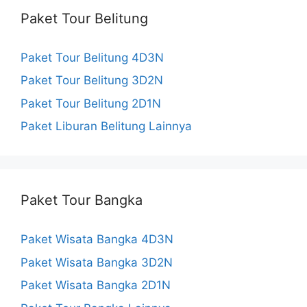
e
t
T
Paket Tour Belitung
b
a
u
Paket Tour Belitung 4D3N
o
g
b
Paket Tour Belitung 3D2N
o
r
e
Paket Tour Belitung 2D1N
k
a
C
Paket Liburan Belitung Lainnya
m
h
a
Paket Tour Bangka
n
n
Paket Wisata Bangka 4D3N
e
Paket Wisata Bangka 3D2N
Paket Wisata Bangka 2D1N
l