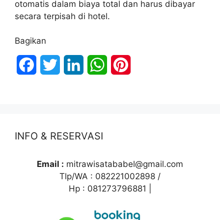
otomatis dalam biaya total dan harus dibayar
secara terpisah di hotel.
Bagikan
F
T
L
W
P
a
w
i
h
i
c
i
n
a
n
e
t
k
t
t
INFO & RESERVASI
b
t
e
s
e
o
e
d
A
r
Email :
mitrawisatababel@gmail.com
Tlp/WA : 082221002898 /
o
r
I
p
e
Hp : 081273796881 |
k
n
p
s