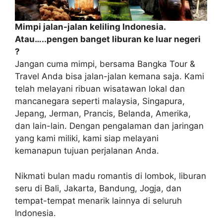
Mimpi jalan-jalan keliling Indonesia.
Atau…..pengen banget liburan ke luar negeri
?
Jangan cuma mimpi, bersama Bangka Tour &
Travel Anda bisa jalan-jalan kemana saja. Kami
telah melayani ribuan wisatawan lokal dan
mancanegara seperti malaysia, Singapura,
Jepang, Jerman, Prancis, Belanda, Amerika,
dan lain-lain. Dengan pengalaman dan jaringan
yang kami miliki, kami siap melayani
kemanapun tujuan perjalanan Anda.
Nikmati bulan madu romantis di lombok, liburan
seru di Bali, Jakarta, Bandung, Jogja, dan
tempat-tempat menarik lainnya di seluruh
Indonesia.