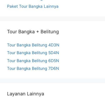
Paket Tour Bangka Lainnya
Tour Bangka + Belitung
Tour Bangka Belitung 4D3N
Tour Bangka Belitung 5D4N
Tour Bangka Belitung 6D5N
Tour Bangka Belitung 7D6N
Layanan Lainnya