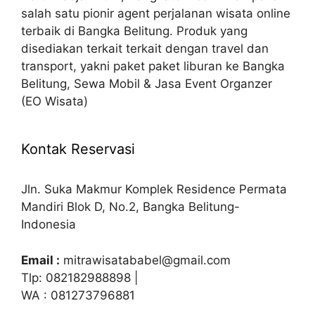
salah satu pionir agent perjalanan wisata online
terbaik di Bangka Belitung. Produk yang
disediakan terkait terkait dengan travel dan
transport, yakni paket paket liburan ke Bangka
Belitung, Sewa Mobil & Jasa Event Organzer
(EO Wisata)
Kontak Reservasi
Jln. Suka Makmur Komplek Residence Permata
Mandiri Blok D, No.2, Bangka Belitung-
Indonesia
Email :
mitrawisatababel@gmail.com
Tlp: 082182988898 |
WA : 081273796881