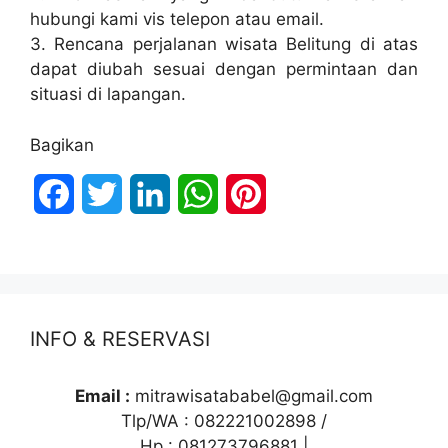
hubungi kami vis telepon atau email.
3. Rencana perjalanan wisata Belitung di atas
dapat diubah sesuai dengan permintaan dan
situasi di lapangan.
Bagikan
F
T
L
W
P
a
w
i
h
i
c
i
n
a
n
e
t
k
t
t
INFO & RESERVASI
b
t
e
s
e
o
e
d
A
r
Email :
mitrawisatababel@gmail.com
Tlp/WA : 082221002898 /
o
r
I
p
e
Hp : 081273796881 |