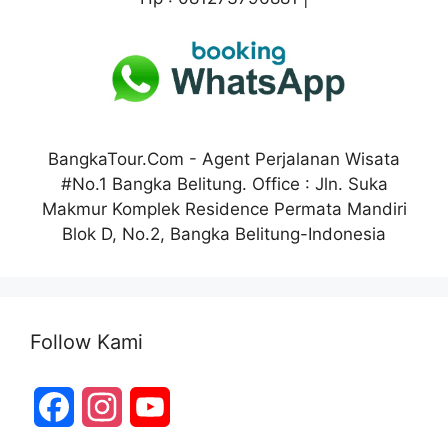
k
n
p
s
t
BangkaTour.Com - Agent Perjalanan Wisata
#No.1 Bangka Belitung. Office : Jln. Suka
Makmur Komplek Residence Permata Mandiri
Blok D, No.2, Bangka Belitung-Indonesia
Follow Kami
F
I
Y
a
n
o