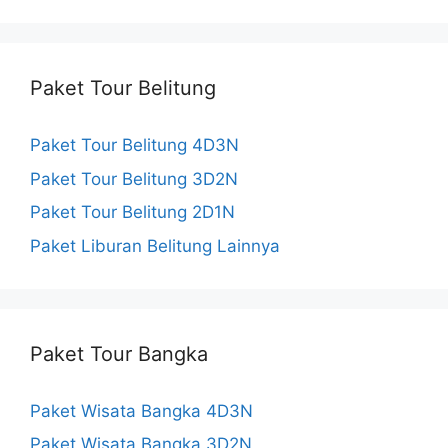
c
s
u
e
t
T
Paket Tour Belitung
b
a
u
Paket Tour Belitung 4D3N
o
g
b
Paket Tour Belitung 3D2N
o
r
e
Paket Tour Belitung 2D1N
k
a
C
Paket Liburan Belitung Lainnya
m
h
a
Paket Tour Bangka
n
n
Paket Wisata Bangka 4D3N
e
Paket Wisata Bangka 3D2N