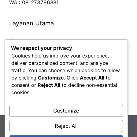
WA : 081273796881
Layanan Utama
Home
We respect your privacy
Paket Tour
Cookies help us improve your experience,
Paket Tour Belitung
deliver personalized content, and analyze
traffic. You can choose which cookies to allow
Paket Tour Bangka
by clicking
Customize
. Click
Accept All
to
Tour Bangka + Belitung
consent or
Reject All
to decline non-essential
Sewa Mobil
cookies.
Kontak
Customize
© 2026 Paket Tour Wisata Belitung - Paket Tour
Reject All
Bangka Belitung
• Dibangun dengan
GeneratePress