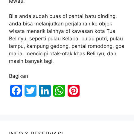
lewati.
Bila anda sudah puas di pantai batu dinding,
anda bisa melanjutkan perjalanan ke objek
wisata menarik lainnya di kawasan kota Tua
Belinyu, seperti pulau Kelapa, pulau putri, pulau
lampu, kampung gedong, pantai romodong, goa
maria, mencicipi otak-otak khas Belinyu, dan
masih banyak lagi.
Bagikan
F
T
L
W
P
a
w
i
h
i
c
i
n
a
n
e
t
k
t
t