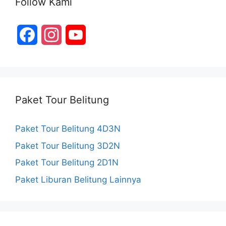
Follow Kami
F
I
Y
a
n
o
c
s
u
e
t
T
Paket Tour Belitung
b
a
u
Paket Tour Belitung 4D3N
o
g
b
Paket Tour Belitung 3D2N
o
r
e
Paket Tour Belitung 2D1N
k
a
C
Paket Liburan Belitung Lainnya
m
h
a