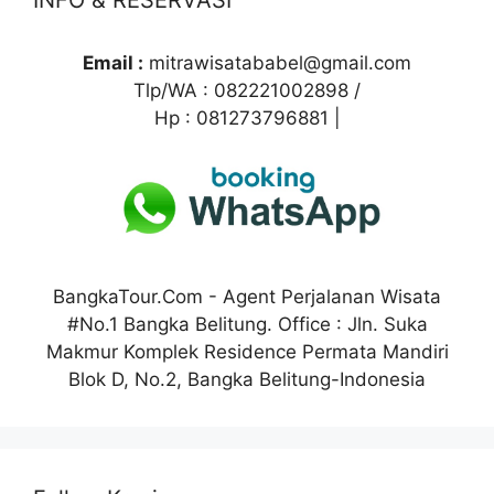
INFO & RESERVASI
b
t
e
s
e
o
e
d
A
r
Email :
mitrawisatababel@gmail.com
Tlp/WA : 082221002898 /
o
r
I
p
e
Hp : 081273796881 |
k
n
p
s
t
BangkaTour.Com - Agent Perjalanan Wisata
#No.1 Bangka Belitung. Office : Jln. Suka
Makmur Komplek Residence Permata Mandiri
Blok D, No.2, Bangka Belitung-Indonesia