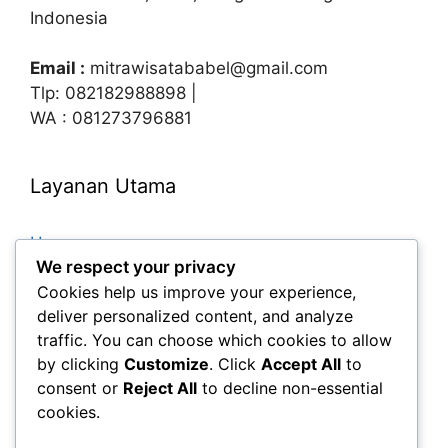
Indonesia
Email :
mitrawisatababel@gmail.com
Tlp: 082182988898 |
WA : 081273796881
Layanan Utama
Home
We respect your privacy
Paket Tour
Cookies help us improve your experience,
Paket Tour Belitung
deliver personalized content, and analyze
traffic. You can choose which cookies to allow
Paket Tour Bangka
by clicking
Customize
. Click
Accept All
to
Tour Bangka + Belitung
consent or
Reject All
to decline non-essential
Sewa Mobil
cookies.
Kontak