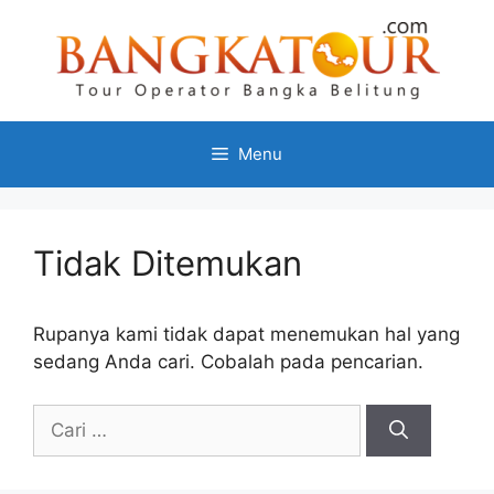
Menu
Tidak Ditemukan
Rupanya kami tidak dapat menemukan hal yang
sedang Anda cari. Cobalah pada pencarian.