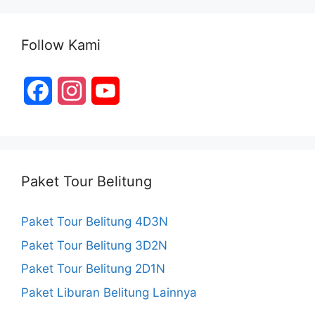
Follow Kami
F
I
Y
a
n
o
c
s
u
e
t
T
Paket Tour Belitung
b
a
u
Paket Tour Belitung 4D3N
o
g
b
Paket Tour Belitung 3D2N
o
r
e
Paket Tour Belitung 2D1N
k
a
C
Paket Liburan Belitung Lainnya