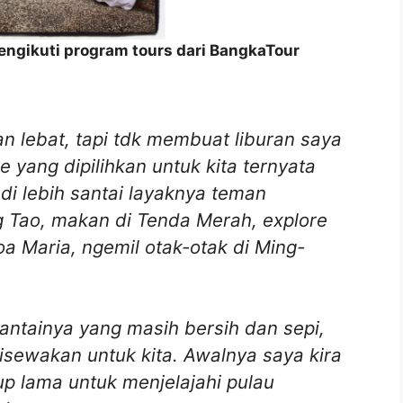
mengikuti program tours dari BangkaTour
jan lebat, tapi tdk membuat liburan saya
e yang dipilihkan untuk kita ternyata
i lebih santai layaknya teman
g Tao, makan di Tenda Merah, explore
oa Maria, ngemil otak-otak di Ming-
antainya yang masih bersih dan sepi,
ewakan untuk kita. Awalnya saya kira
p lama untuk menjelajahi pulau