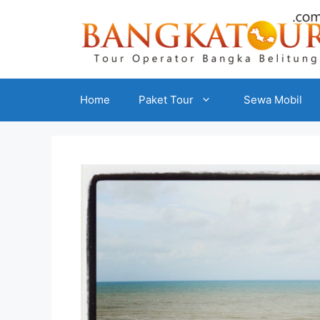
Home
Paket Tour
Sewa Mobil