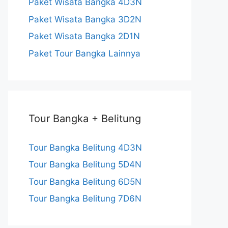
Paket Wisata Bangka 4D3N
l
Paket Wisata Bangka 3D2N
Paket Wisata Bangka 2D1N
Paket Tour Bangka Lainnya
Tour Bangka + Belitung
Tour Bangka Belitung 4D3N
Tour Bangka Belitung 5D4N
Tour Bangka Belitung 6D5N
Tour Bangka Belitung 7D6N