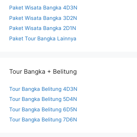
n
Paket Wisata Bangka 4D3N
e
Paket Wisata Bangka 3D2N
Paket Wisata Bangka 2D1N
l
Paket Tour Bangka Lainnya
Tour Bangka + Belitung
Tour Bangka Belitung 4D3N
Tour Bangka Belitung 5D4N
Tour Bangka Belitung 6D5N
Tour Bangka Belitung 7D6N