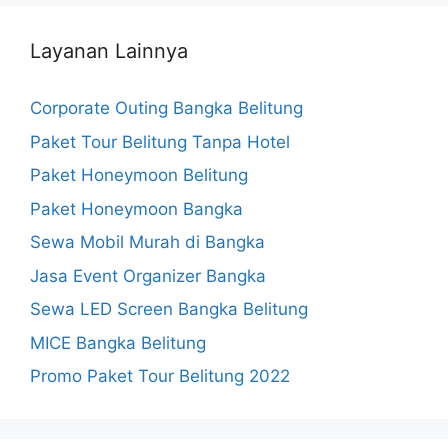
Layanan Lainnya
Corporate Outing Bangka Belitung
Paket Tour Belitung Tanpa Hotel
Paket Honeymoon Belitung
Paket Honeymoon Bangka
Sewa Mobil Murah di Bangka
Jasa Event Organizer Bangka
Sewa LED Screen Bangka Belitung
MICE Bangka Belitung
Promo Paket Tour Belitung 2022