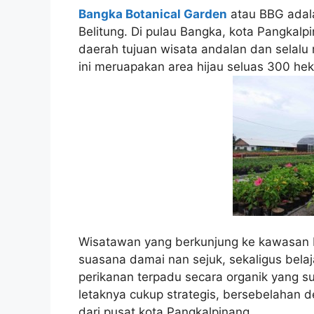
Bangka Botanical Garden
atau BBG adala
Belitung. Di pulau Bangka, kota Pangkalp
daerah tujuan wisata andalan dan selalu
ini meruapakan area hijau seluas 300 hek
Wisatawan yang berkunjung ke kawasan 
suasana damai nan sejuk, sekaligus belaj
perikanan terpadu secara organik yang su
letaknya cukup strategis, bersebelahan 
dari pusat kota Pangkalpinang.