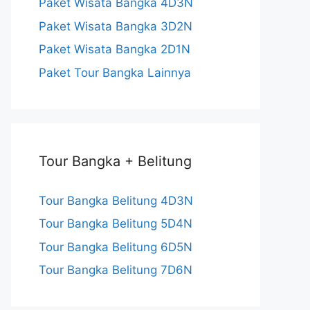
Paket Wisata Bangka 4D3N
l
Paket Wisata Bangka 3D2N
Paket Wisata Bangka 2D1N
Paket Tour Bangka Lainnya
Tour Bangka + Belitung
Tour Bangka Belitung 4D3N
Tour Bangka Belitung 5D4N
Tour Bangka Belitung 6D5N
Tour Bangka Belitung 7D6N