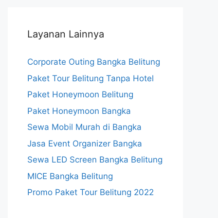
Layanan Lainnya
Corporate Outing Bangka Belitung
Paket Tour Belitung Tanpa Hotel
Paket Honeymoon Belitung
Paket Honeymoon Bangka
Sewa Mobil Murah di Bangka
Jasa Event Organizer Bangka
Sewa LED Screen Bangka Belitung
MICE Bangka Belitung
Promo Paket Tour Belitung 2022