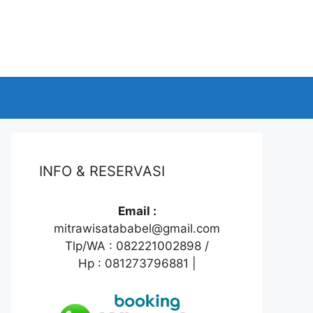
INFO & RESERVASI
Email :
mitrawisatababel@gmail.com
Tlp/WA : 082221002898 /
Hp : 081273796881 |