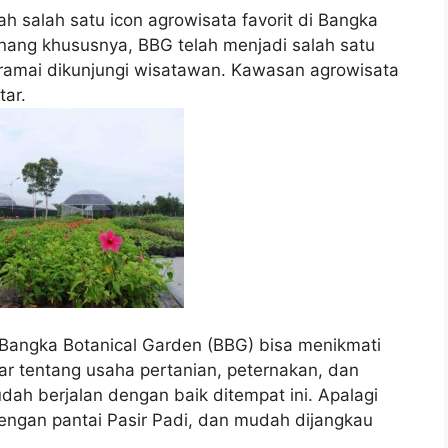
h salah satu icon agrowisata favorit di Bangka
inang khususnya, BBG telah menjadi salah satu
 ramai dikunjungi wisatawan. Kawasan agrowisata
tar.
Bangka Botanical Garden (BBG) bisa menikmati
ar tentang usaha pertanian, peternakan, dan
dah berjalan dengan baik ditempat ini. Apalagi
dengan pantai Pasir Padi, dan mudah dijangkau