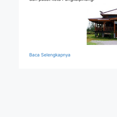
Baca Selengkapnya