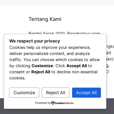
Tentang Kami
Berdiri Sejak 2011, Bangkatour.com
merupakan salah satu pionir agent
We respect your privacy
perjalanan wisata online terbaik di Bangk
Cookies help us improve your experience,
Belitung. Produk yang disediakan terkait
deliver personalized content, and analyze
terkait dengan travel dan transport, yakni
traffic. You can choose which cookies to allow
paket paket liburan ke Bangka Belitung,
by clicking
Customize
. Click
Accept All
to
Sewa Mobil & Jasa Event Organzer (EO
consent or
Reject All
to decline non-essential
cookies.
Wisata)
Customize
Reject All
Accept All
Powered by
© 2026 Paket Tour