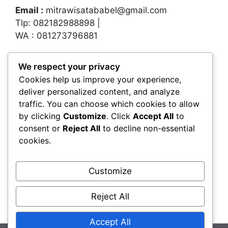
Email :
mitrawisatababel@gmail.com
Tlp: 082182988898 |
WA : 081273796881
We respect your privacy
Layanan Utama
Cookies help us improve your experience,
deliver personalized content, and analyze
Home
traffic. You can choose which cookies to allow
by clicking
Customize
. Click
Accept All
to
Paket Tour
consent or
Reject All
to decline non-essential
Paket Tour Belitung
cookies.
Paket Tour Bangka
Tour Bangka + Belitung
Customize
Sewa Mobil
Reject All
Kontak
Accept All