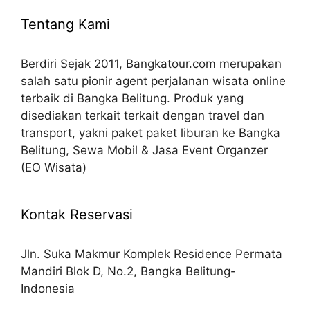
Tentang Kami
Berdiri Sejak 2011, Bangkatour.com merupakan
salah satu pionir agent perjalanan wisata online
terbaik di Bangka Belitung. Produk yang
disediakan terkait terkait dengan travel dan
transport, yakni paket paket liburan ke Bangka
Belitung, Sewa Mobil & Jasa Event Organzer
(EO Wisata)
Kontak Reservasi
Jln. Suka Makmur Komplek Residence Permata
Mandiri Blok D, No.2, Bangka Belitung-
Indonesia