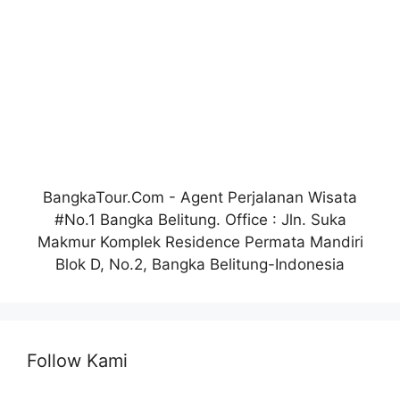
BangkaTour.Com - Agent Perjalanan Wisata
#No.1 Bangka Belitung. Office : Jln. Suka
Makmur Komplek Residence Permata Mandiri
Blok D, No.2, Bangka Belitung-Indonesia
Follow Kami