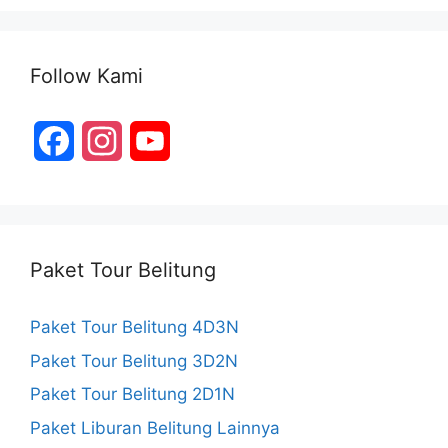
Follow Kami
F
I
Y
a
n
o
c
s
u
e
t
T
Paket Tour Belitung
b
a
u
Paket Tour Belitung 4D3N
o
g
b
Paket Tour Belitung 3D2N
o
r
e
Paket Tour Belitung 2D1N
k
a
C
Paket Liburan Belitung Lainnya