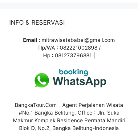
INFO & RESERVASI
Email :
mitrawisatababel@gmail.com
Tlp/WA : 082221002898 /
Hp : 081273796881 |
BangkaTour.Com - Agent Perjalanan Wisata
#No.1 Bangka Belitung. Office : Jln. Suka
Makmur Komplek Residence Permata Mandiri
Blok D, No.2, Bangka Belitung-Indonesia