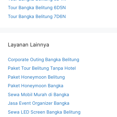
Tour Bangka Belitung 6D5N
Tour Bangka Belitung 7D6N
Layanan Lainnya
Corporate Outing Bangka Belitung
Paket Tour Belitung Tanpa Hotel
Paket Honeymoon Belitung
Paket Honeymoon Bangka
Sewa Mobil Murah di Bangka
Jasa Event Organizer Bangka
Sewa LED Screen Bangka Belitung