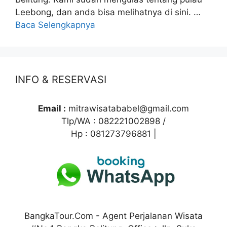
Leebong, dan anda bisa melihatnya di sini. …
Baca Selengkapnya
INFO & RESERVASI
Email :
mitrawisatababel@gmail.com
Tlp/WA : 082221002898 /
Hp : 081273796881 |
BangkaTour.Com - Agent Perjalanan Wisata