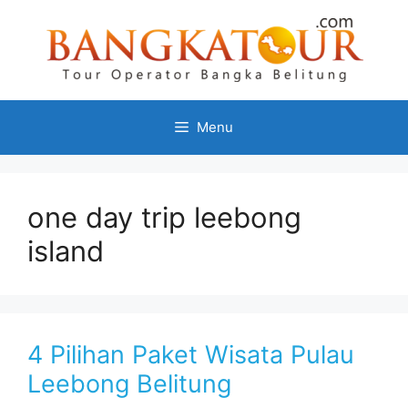
Menu
one day trip leebong
island
4 Pilihan Paket Wisata Pulau
Leebong Belitung