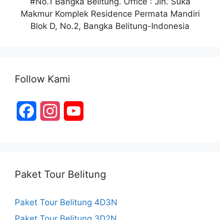
#No.1 Bangka Belitung. Office : Jln. Suka
Makmur Komplek Residence Permata Mandiri
Blok D, No.2, Bangka Belitung-Indonesia
Follow Kami
F
I
Y
a
n
o
c
s
u
e
t
T
Paket Tour Belitung
b
a
u
Paket Tour Belitung 4D3N
o
g
b
Paket Tour Belitung 3D2N