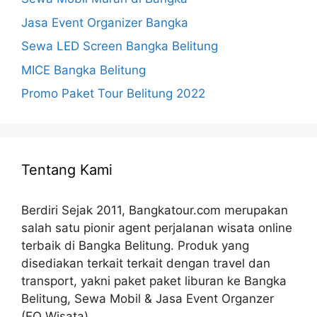
Jasa Event Organizer Bangka
Sewa LED Screen Bangka Belitung
MICE Bangka Belitung
Promo Paket Tour Belitung 2022
Tentang Kami
Berdiri Sejak 2011, Bangkatour.com merupakan
salah satu pionir agent perjalanan wisata online
terbaik di Bangka Belitung. Produk yang
disediakan terkait terkait dengan travel dan
transport, yakni paket paket liburan ke Bangka
Belitung, Sewa Mobil & Jasa Event Organzer
(EO Wisata)