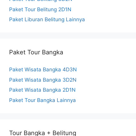
o
r
e
Paket Tour Belitung 2D1N
k
a
C
Paket Liburan Belitung Lainnya
m
h
a
Paket Tour Bangka
n
n
Paket Wisata Bangka 4D3N
e
Paket Wisata Bangka 3D2N
Paket Wisata Bangka 2D1N
l
Paket Tour Bangka Lainnya
Tour Bangka + Belitung