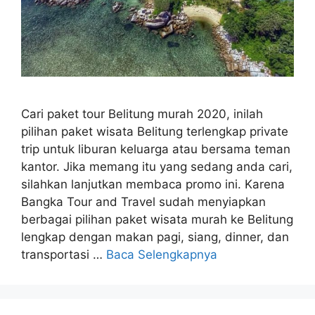
Cari paket tour Belitung murah 2020, inilah
pilihan paket wisata Belitung terlengkap private
trip untuk liburan keluarga atau bersama teman
kantor. Jika memang itu yang sedang anda cari,
silahkan lanjutkan membaca promo ini. Karena
Bangka Tour and Travel sudah menyiapkan
berbagai pilihan paket wisata murah ke Belitung
lengkap dengan makan pagi, siang, dinner, dan
transportasi …
Baca Selengkapnya