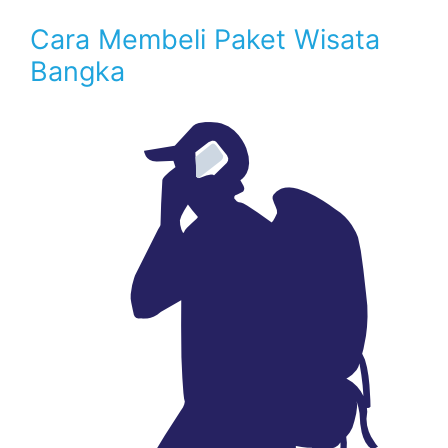
Cara Membeli Paket Wisata
Bangka