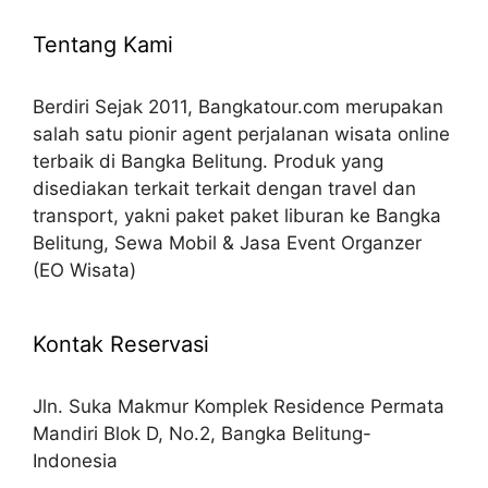
Tentang Kami
Berdiri Sejak 2011, Bangkatour.com merupakan
salah satu pionir agent perjalanan wisata online
terbaik di Bangka Belitung. Produk yang
disediakan terkait terkait dengan travel dan
transport, yakni paket paket liburan ke Bangka
Belitung, Sewa Mobil & Jasa Event Organzer
(EO Wisata)
Kontak Reservasi
Jln. Suka Makmur Komplek Residence Permata
Mandiri Blok D, No.2, Bangka Belitung-
Indonesia