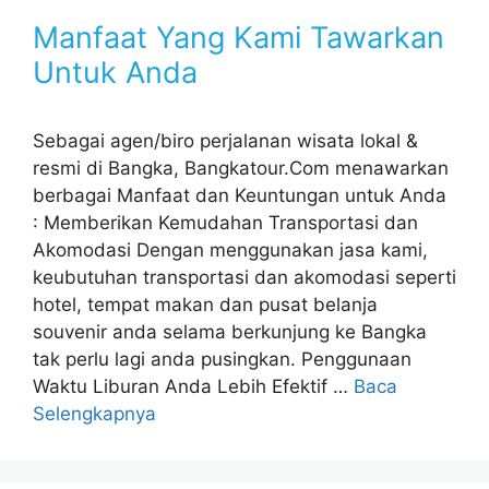
Manfaat Yang Kami Tawarkan
Untuk Anda
Sebagai agen/biro perjalanan wisata lokal &
resmi di Bangka, Bangkatour.Com menawarkan
berbagai Manfaat dan Keuntungan untuk Anda
: Memberikan Kemudahan Transportasi dan
Akomodasi Dengan menggunakan jasa kami,
keubutuhan transportasi dan akomodasi seperti
hotel, tempat makan dan pusat belanja
souvenir anda selama berkunjung ke Bangka
tak perlu lagi anda pusingkan. Penggunaan
Waktu Liburan Anda Lebih Efektif …
Baca
Selengkapnya