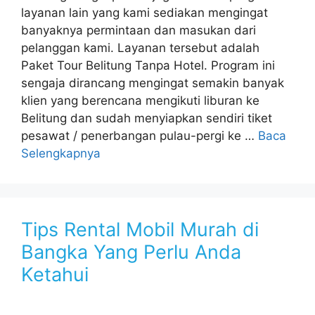
layanan lain yang kami sediakan mengingat
banyaknya permintaan dan masukan dari
pelanggan kami. Layanan tersebut adalah
Paket Tour Belitung Tanpa Hotel. Program ini
sengaja dirancang mengingat semakin banyak
klien yang berencana mengikuti liburan ke
Belitung dan sudah menyiapkan sendiri tiket
pesawat / penerbangan pulau-pergi ke …
Baca
Selengkapnya
Tips Rental Mobil Murah di
Bangka Yang Perlu Anda
Ketahui