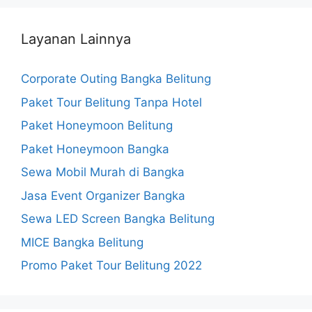
Layanan Lainnya
Corporate Outing Bangka Belitung
Paket Tour Belitung Tanpa Hotel
Paket Honeymoon Belitung
Paket Honeymoon Bangka
Sewa Mobil Murah di Bangka
Jasa Event Organizer Bangka
Sewa LED Screen Bangka Belitung
MICE Bangka Belitung
Promo Paket Tour Belitung 2022