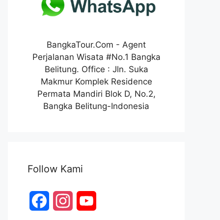
BangkaTour.Com - Agent
Perjalanan Wisata #No.1 Bangka
Belitung. Office : Jln. Suka
Makmur Komplek Residence
Permata Mandiri Blok D, No.2,
Bangka Belitung-Indonesia
Follow Kami
F
I
Y