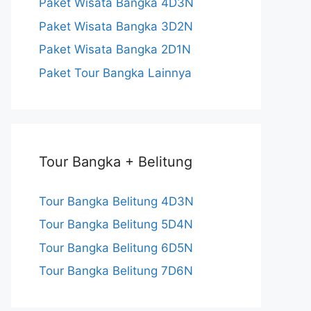
Paket Wisata Bangka 4D3N
l
Paket Wisata Bangka 3D2N
Paket Wisata Bangka 2D1N
Paket Tour Bangka Lainnya
Tour Bangka + Belitung
Tour Bangka Belitung 4D3N
Tour Bangka Belitung 5D4N
Tour Bangka Belitung 6D5N
Tour Bangka Belitung 7D6N