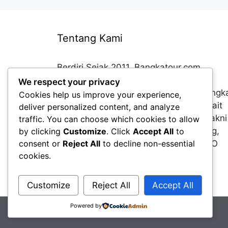
Tentang Kami
Berdiri Sejak 2011, Bangkatour.com
merupakan salah satu pionir agent
We respect your privacy
perjalanan wisata online terbaik di Bangk
Cookies help us improve your experience,
Belitung. Produk yang disediakan terkait
deliver personalized content, and analyze
terkait dengan travel dan transport, yakni
traffic. You can choose which cookies to allow
paket paket liburan ke Bangka Belitung,
by clicking
Customize
. Click
Accept All
to
Sewa Mobil & Jasa Event Organzer (EO
consent or
Reject All
to decline non-essential
cookies.
Wisata)
Customize
Reject All
Accept All
Powered by
© 2026 Paket Tour