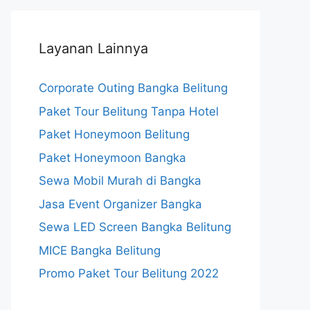
Layanan Lainnya
Corporate Outing Bangka Belitung
Paket Tour Belitung Tanpa Hotel
Paket Honeymoon Belitung
Paket Honeymoon Bangka
Sewa Mobil Murah di Bangka
Jasa Event Organizer Bangka
Sewa LED Screen Bangka Belitung
MICE Bangka Belitung
Promo Paket Tour Belitung 2022