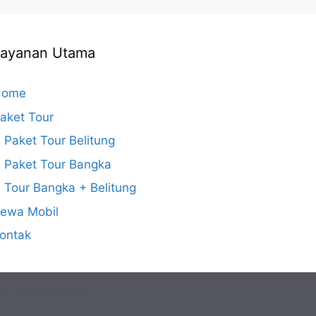
Layanan Utama
Home
aket Tour
Paket Tour Belitung
Paket Tour Bangka
Tour Bangka + Belitung
ewa Mobil
ontak
gan
GeneratePress