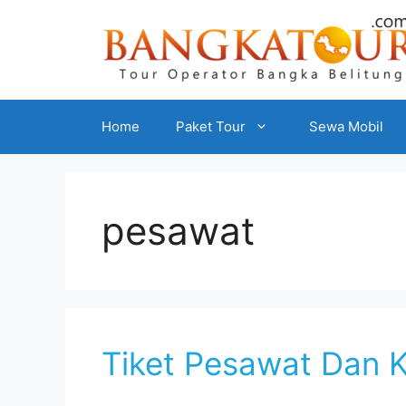
Home
Paket Tour
Sewa Mobil
pesawat
Tiket Pesawat Dan K