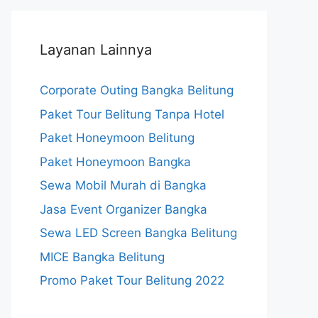
Layanan Lainnya
Corporate Outing Bangka Belitung
Paket Tour Belitung Tanpa Hotel
Paket Honeymoon Belitung
Paket Honeymoon Bangka
Sewa Mobil Murah di Bangka
Jasa Event Organizer Bangka
Sewa LED Screen Bangka Belitung
MICE Bangka Belitung
Promo Paket Tour Belitung 2022