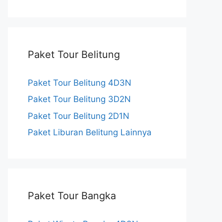
a
n
o
c
s
u
e
t
T
Paket Tour Belitung
b
a
u
o
g
b
Paket Tour Belitung 4D3N
Paket Tour Belitung 3D2N
o
r
e
Paket Tour Belitung 2D1N
k
a
C
Paket Liburan Belitung Lainnya
m
h
a
n
Paket Tour Bangka
n
e