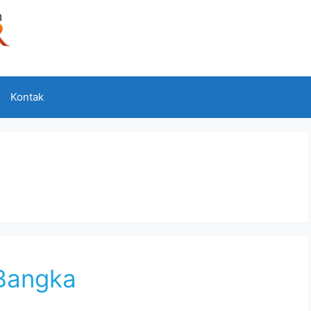
Kontak
Bangka