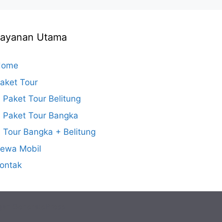
Layanan Utama
Home
aket Tour
Paket Tour Belitung
Paket Tour Bangka
Tour Bangka + Belitung
ewa Mobil
ontak
gan
GeneratePress