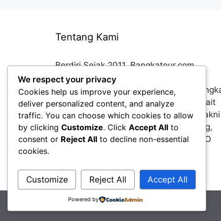
Tentang Kami
Berdiri Sejak 2011, Bangkatour.com
merupakan salah satu pionir agent
We respect your privacy
perjalanan wisata online terbaik di Bangk
Cookies help us improve your experience,
Belitung. Produk yang disediakan terkait
deliver personalized content, and analyze
terkait dengan travel dan transport, yakni
traffic. You can choose which cookies to allow
paket paket liburan ke Bangka Belitung,
by clicking
Customize
. Click
Accept All
to
Sewa Mobil & Jasa Event Organzer (EO
consent or
Reject All
to decline non-essential
cookies.
Wisata)
Customize
Reject All
Accept All
Powered by
© 2026 Paket Tour