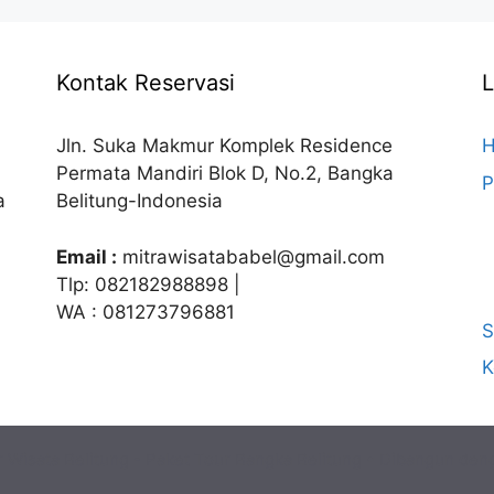
Kontak Reservasi
Jln. Suka Makmur Komplek Residence
Permata Mandiri Blok D, No.2, Bangka
P
a
Belitung-Indonesia
Email :
mitrawisatababel@gmail.com
Tlp: 082182988898 |
WA : 081273796881
S
K
 Wisata Belitung - Paket Tour Bangka Belitung
• Dibangun den