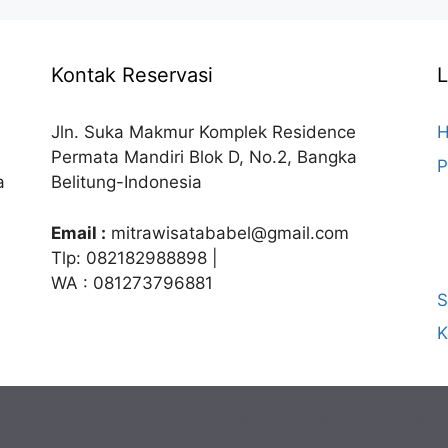
Kontak Reservasi
Jln. Suka Makmur Komplek Residence
Permata Mandiri Blok D, No.2, Bangka
P
a
Belitung-Indonesia
Email :
mitrawisatababel@gmail.com
Tlp: 082182988898 |
WA : 081273796881
S
K
 Wisata Belitung - Paket Tour Bangka Belitung
• Dibangun den