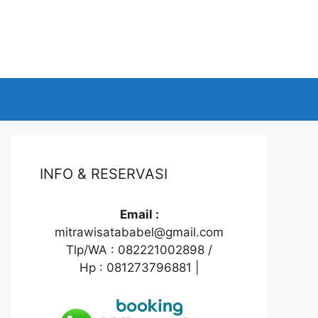
INFO & RESERVASI
Email :
mitrawisatababel@gmail.com
Tlp/WA : 082221002898 /
Hp : 081273796881 |