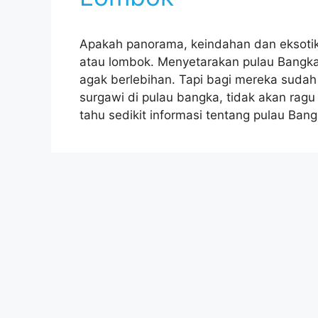
Apakah panorama, keindahan dan eksotik
atau lombok. Menyetarakan pulau Bangk
agak berlebihan. Tapi bagi mereka suda
surgawi di pulau bangka, tidak akan ragu
tahu sedikit informasi tentang pulau Ban