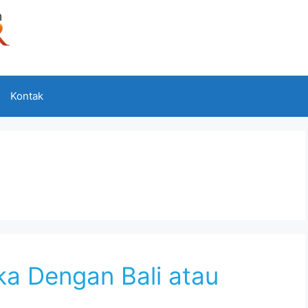
Kontak
a Dengan Bali atau