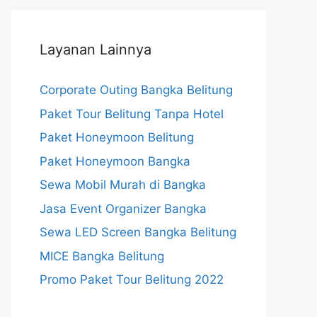
Layanan Lainnya
Corporate Outing Bangka Belitung
Paket Tour Belitung Tanpa Hotel
Paket Honeymoon Belitung
Paket Honeymoon Bangka
Sewa Mobil Murah di Bangka
Jasa Event Organizer Bangka
Sewa LED Screen Bangka Belitung
MICE Bangka Belitung
Promo Paket Tour Belitung 2022