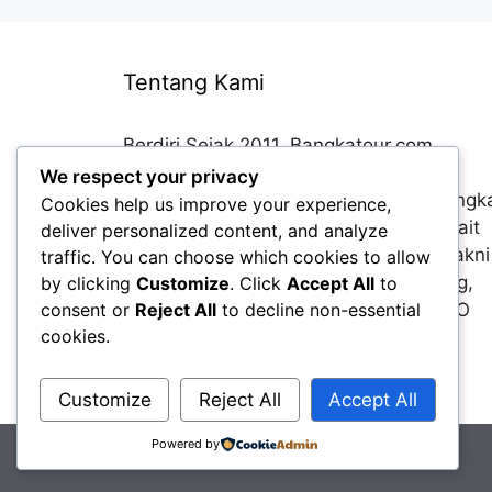
Tentang Kami
Berdiri Sejak 2011, Bangkatour.com
merupakan salah satu pionir agent
We respect your privacy
perjalanan wisata online terbaik di Bangk
Cookies help us improve your experience,
Belitung. Produk yang disediakan terkait
deliver personalized content, and analyze
terkait dengan travel dan transport, yakni
traffic. You can choose which cookies to allow
paket paket liburan ke Bangka Belitung,
by clicking
Customize
. Click
Accept All
to
Sewa Mobil & Jasa Event Organzer (EO
consent or
Reject All
to decline non-essential
cookies.
Wisata)
Customize
Reject All
Accept All
Powered by
© 2026 Paket Tour