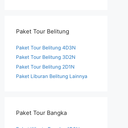
a
n
o
c
s
u
e
t
T
Paket Tour Belitung
b
a
u
o
g
b
Paket Tour Belitung 4D3N
Paket Tour Belitung 3D2N
o
r
e
Paket Tour Belitung 2D1N
k
a
C
Paket Liburan Belitung Lainnya
m
h
a
n
Paket Tour Bangka
n
e