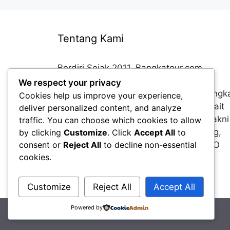
Tentang Kami
Berdiri Sejak 2011, Bangkatour.com
merupakan salah satu pionir agent
We respect your privacy
perjalanan wisata online terbaik di Bangk
Cookies help us improve your experience,
Belitung. Produk yang disediakan terkait
deliver personalized content, and analyze
terkait dengan travel dan transport, yakni
traffic. You can choose which cookies to allow
paket paket liburan ke Bangka Belitung,
by clicking
Customize
. Click
Accept All
to
Sewa Mobil & Jasa Event Organzer (EO
consent or
Reject All
to decline non-essential
cookies.
Wisata)
Customize
Reject All
Accept All
Powered by
© 2026 Paket Tour