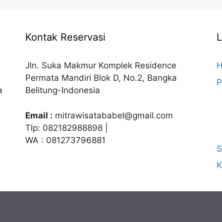
Kontak Reservasi
Jln. Suka Makmur Komplek Residence
Permata Mandiri Blok D, No.2, Bangka
P
a
Belitung-Indonesia
Email :
mitrawisatababel@gmail.com
Tlp: 082182988898 |
WA : 081273796881
S
K
 Wisata Belitung - Paket Tour Bangka Belitung
• Dibangun den