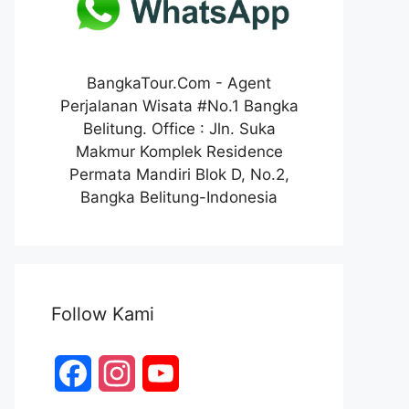
BangkaTour.Com - Agent
Perjalanan Wisata #No.1 Bangka
Belitung. Office : Jln. Suka
Makmur Komplek Residence
Permata Mandiri Blok D, No.2,
Bangka Belitung-Indonesia
Follow Kami
F
I
Y